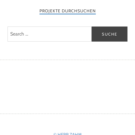
PROJEKTE DURCHSUCHEN
Facebook
Instagram
Vimeo
LinkedIn
Xing
© HERR ZAHM