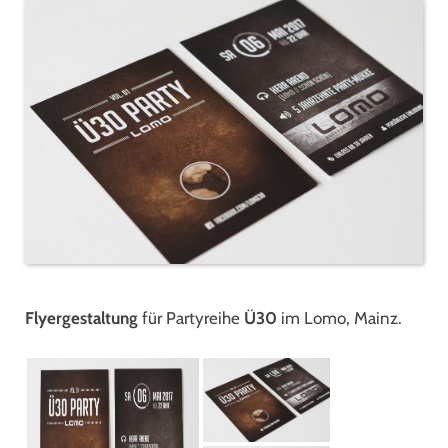
Flyergestaltung
für Partyreihe
Ü30
im Lomo, Mainz.