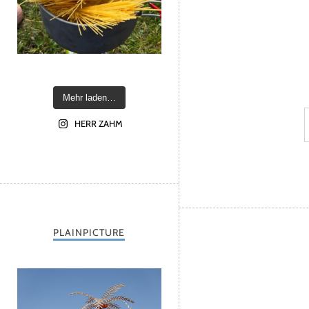
Mehr laden…
HERR ZAHM
PLAINPICTURE