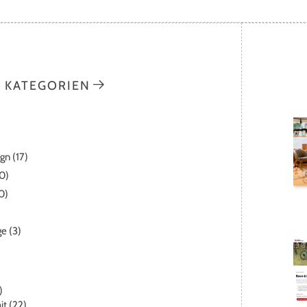
KATEGORIEN
ign
(17)
0)
0)
ge
(3)
)
it
(22)